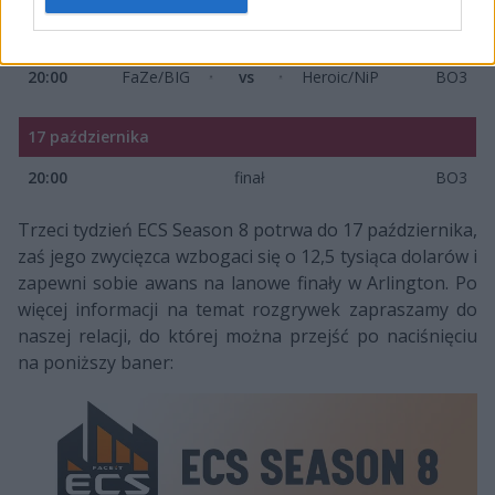
16 października
20:00
FaZe/BIG
vs
Heroic/NiP
BO3
17 października
20:00
finał
BO3
Trzeci tydzień ECS Season 8 potrwa do 17 października,
zaś jego zwycięzca wzbogaci się o 12,5 tysiąca dolarów i
zapewni sobie awans na lanowe finały w Arlington. Po
więcej informacji na temat rozgrywek zapraszamy do
naszej relacji, do której można przejść po naciśnięciu
na poniższy baner: