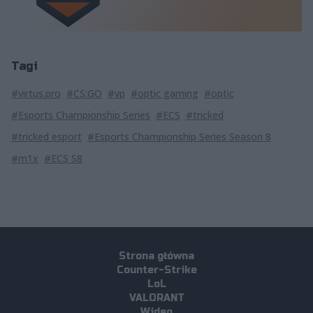
Tagi
#virtus.pro
#CS:GO
#vp
#optic gaming
#optic
#Esports Championship Series
#ECS
#tricked
#tricked esport
#Esports Championship Series Season 8
#m1x
#ECS S8
Strona główna
Counter-Strike
LoL
VALORANT
Wideo