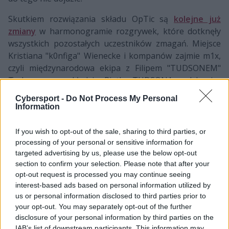
Skutkiem rozwiązania składu OpTic są
kolejne już
zmiany
w harmonogramie rozgrywek, które dotknęły
wszystkich pozostałych uczestników zmagań. Miejsce
Kristiana "k0nfiga" Wienecke i kompanów zajmie m1x,
czyli międzynarodowa ekipa z Filipem "TUDSONEM"
Tudevem na pokładzie. Piątka TUDSONA pod koniec
minionego miesiąca grała już w drugim tygodniu ECS,
Cybersport -
Do Not Process My Personal
gdzie odpadła po ćwierćfinałowej klęsce z AVANGAR,
Information
zatem teraz będzie mogła pokusić się o poprawienie
tamtego rezultatu.
If you wish to opt-out of the sale, sharing to third parties, or
processing of your personal or sensitive information for
Jeśli m1x sprawi ogromną niespodziankę i ogra
targeted advertising by us, please use the below opt-out
mousesports, to w półfinale może trafić na Virtus.pro.
section to confirm your selection. Please note that after your
Podopieczni Jakuba "kubena" Gurczyńskiego po
opt-out request is processed you may continue seeing
skorygowaniu całej drabinki podejmą Tricked Esport,
interest-based ads based on personal information utilized by
us or personal information disclosed to third parties prior to
które jest już dobrze znanym im przeciwnikiem.
your opt-out. You may separately opt-out of the further
Skandynawowie dwukrotnie ogrywali Virtusów na V4
disclosure of your personal information by third parties on the
Future Sports Festival 2019, natomiast niedawno
IAB’s list of downstream participants. This information may