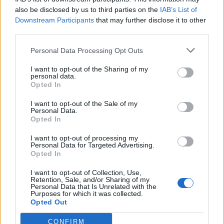
musieli uznać wyższość Polaków w półfinale ostatniego
also be disclosed by us to third parties on the
IAB’s List of
tygodnia rozgrywek organizowanych przez FACEITA.
Downstream Participants
that may further disclose it to other
third parties.
Wobec tego harmonogram trzeciego tygodnia ECS
prezentuje się następująco:
Personal Data Processing Opt Outs
I want to opt-out of the Sharing of my
14 października
personal data.
Opted In
17:00
mousesports
vs
m1x
BO3
I want to opt-out of the Sale of my
Tricked
Personal Data.
17:00
Virtus.pro
vs
BO3
Opted In
Esport
I want to opt-out of processing my
20:00
FaZe Clan
vs
BIG
BO3
Personal Data for Targeted Advertising.
Opted In
Ninjas in
20:00
Heroic
vs
BO3
Pyjamas
I want to opt-out of Collection, Use,
Retention, Sale, and/or Sharing of my
Personal Data that Is Unrelated with the
Purposes for which it was collected.
15 października
Opted Out
20:00
mouz/m1x
vs
Virtus.pro/Tricked
BO3
CONFIRM