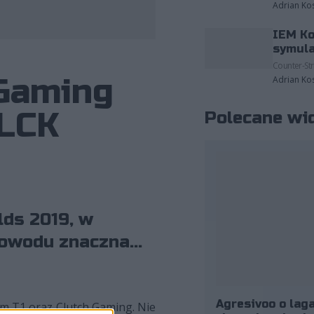
Adrian Ko
IEM Ko
fot. Riot Games
symula
Counter-Str
 Gaming
Adrian Ko
 LCK
Polecane wi
lds 2019, w
owodu znaczna...
Agresivoo o laga
om T1 oraz Clutch Gaming. Nie