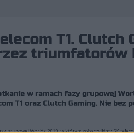
telecom T1. Clutch
rzez triumfatorów
potkanie w ramach fazy grupowej Wor
om T1 oraz Clutch Gaming. Nie bez p
fazy grupowej Worlds 2019, w którym zobaczyliśmy SK telec