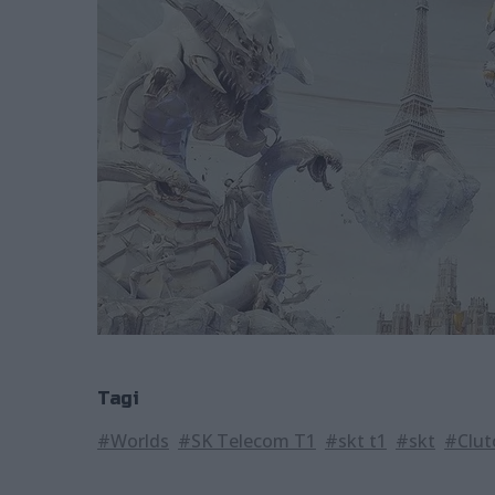
Tagi
#Worlds
#SK Telecom T1
#skt t1
#skt
#Clut