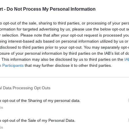
gue of Legends twierdziła, że to SKT T1 wyjdzie z niego 
t -
Do Not Process My Personal Information
tak bezbłędnym stylu.
to opt-out of the sale, sharing to third parties, or processing of your per
formation for targeted advertising by us, please use the below opt-out s
0:1
SK telec
r selection. Please note that after your opt-out request is processed y
eing interest-based ads based on personal information utilized by us or
disclosed to third parties prior to your opt-out. You may separately opt-
uni
Khan
losure of your personal information by third parties on the IAB’s list of
mir
Aatrox
. This information may also be disclosed by us to third parties on the
IA
Participants
that may further disclose it to other third parties.
irA
Clid
ani
Lee Sin
nte
Faker
l Data Processing Opt Outs
ana
Akali
o opt-out of the Sharing of my personal data.
Sun
Teddy
In
yah
Yasuo
o opt-out of the Sale of my Personal Data.
can
Effort
In