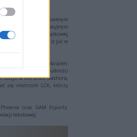
o najbardziej utalentowanym
nej alejce po rewelacyjnym
ntantów CG już w początkowej
świetnie oddaje fakt, iż już w
iększenie zadawanych obrażeń.
bez najmniejszych trudności
i ruszyli w kierunku Nashora,
wić się mistrzom LCK, którzy
 Phoenix oraz GAM Esports.
lacji tekstowej: