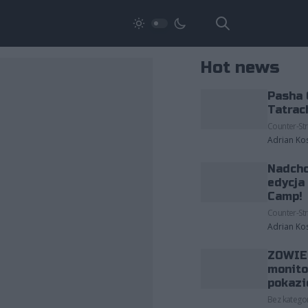
Hot news
Pasha 
Tatrac
Counter-Str
Adrian Ko
Nadcho
edycja
Camp!
Counter-Str
Adrian Ko
ZOWIE 
monito
pokazi
Bez kategor