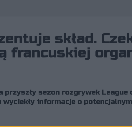
ntuje skład. Czek
ą francuskiej organ
na przyszły sezon rozgrywek League 
wyciekły informacje o potencjalnym 
on rozgrywek
League of Legends
. Niespełna dwa miesiąc