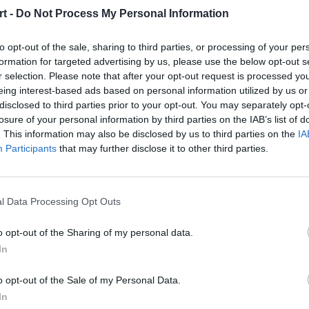
lęczki oraz Pawła "Czekolada" Szczepanika do GameWard. 
t -
Do Not Process My Personal Information
dle oczekiwań pojawili się dwaj Polacy.
to opt-out of the sale, sharing to third parties, or processing of your per
formation for targeted advertising by us, please use the below opt-out s
r selection. Please note that after your opt-out request is processed y
eing interest-based ads based on personal information utilized by us or
TAJ TEŻ:
disclosed to third parties prior to your opt-out. You may separately opt-
najlepszych polskich graczy League of Legends w 2021 roku
losure of your personal information by third parties on the IAB’s list of
. This information may also be disclosed by us to third parties on the
IA
Participants
that may further disclose it to other third parties.
wdą
l Data Processing Opt Outs
nik i Czekolad według źródeł portalu
Upcomer
mają znale
o opt-out of the Sharing of my personal data.
ań otrzymaliśmy potwierdzenie tych plotek, a polscy gr
In
nika gra na francuskiej scenie będzie czymś nowym. Można jed
ok rozgrywek, gdzie i toplaner, i midlaner prezentowal
o opt-out of the Sale of my Personal Data.
In