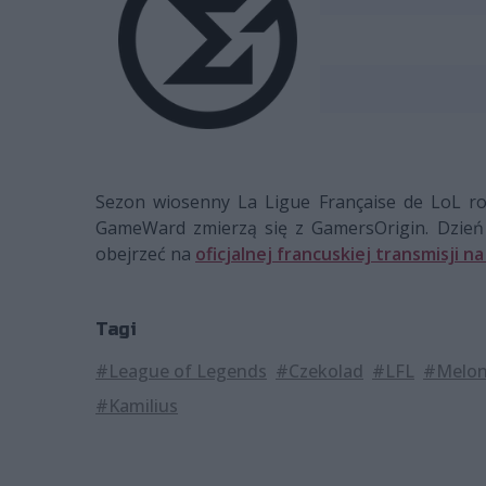
Sezon wiosenny La Ligue Française de LoL ro
GameWard zmierzą się z GamersOrigin. Dzień 
obejrzeć na
oficjalnej francuskiej transmisji n
Tagi
#League of Legends
#Czekolad
#LFL
#Melon
#Kamilius