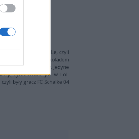
 Philippe "Akabane" Le, czyli
ł w barwach MOUZ z Czekoladem
asili szeregi drużyny. Jedyne
okazję rywalizować już w LoL
czyli były gracz FC Schalke 04