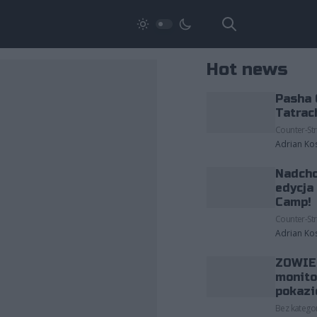
Hot news
Pasha 
Tatrac
Counter-Str
Adrian Ko
Nadcho
edycja
Camp!
Counter-Str
Adrian Ko
ZOWIE 
monito
pokazi
Bez kategor