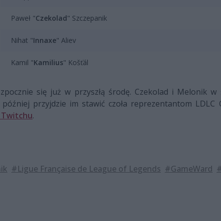
Paweł "
Czekolad
" Szczepanik
Nihat "
Innaxe
" Aliev
Kamil "
Kamilius
" Košťál
zpocznie się już w przyszłą środę. Czekolad i Melonik w
później przyjdzie im stawić czoła reprezentantom LDLC O
a Twitchu
.
ik
#Ligue Française de League of Legends
#GameWard