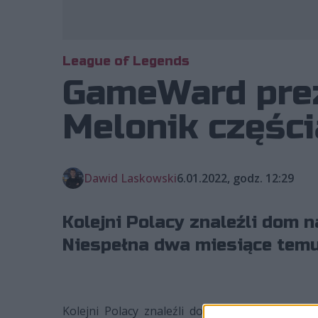
League of Legends
GameWard preze
Melonik części
Dawid Laskowski
6.01.2022, godz. 12:29
Kolejni Polacy znaleźli dom 
Niespełna dwa miesiące temu 
Kolejni Polacy znaleźli dom na przyszły sez