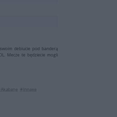
 swoim debiucie pod banderą
L. Mecze te będziecie mogli
#Akabane
#Innaxe