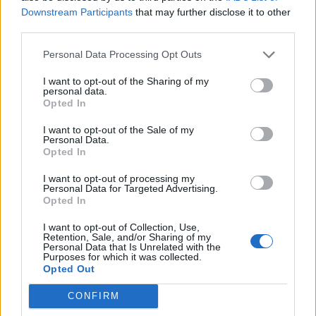
Najpierw prowadziło niezwykle zacięty bój z FLY, gdzie
Downstream Participants
that may further disclose it to other
ostatecznie musiało uznać wyższość Kacpra "Inspireda"
third parties.
Słomy i spółki. W dolnej drabince natomiast szło już
wszystko łatwiej, bo najpierw brygadzie Jeonga
Personal Data Processing Opt Outs
"Impacta" Eon-younga udało się sprawnie pokonać
I want to opt-out of the Sharing of my
Dignitas, a następnie rozprawić także z 100 Thieves.
personal data.
Szykuje się zatem naprawdę ciekawa potyczka.
Opted In
I want to opt-out of the Sale of my
ZOBACZ TEŻ:
Zaczynamy rywalizację w play-
Personal Data.
offach LEC. Daglas już dziś zawalczy o awans do
Opted In
drugiej rundy
I want to opt-out of processing my
Personal Data for Targeted Advertising.
Inspired jutro walczyć będzie o tytuł
Opted In
Jutro natomiast odbędzie się finał LCS 2024 Spring. W
I want to opt-out of Collection, Use,
Retention, Sale, and/or Sharing of my
nim na zwycięzcę dzisiejszej batalii czeka już FlyQuest.
Personal Data that Is Unrelated with the
Purposes for which it was collected.
Przypomnijmy, że ekipa Inspireda w zeszłym tygodniu
Opted Out
wywalczyła sobie awans do decydującej potyczki w
znakomitym stylu. Zdołała bowiem pokonać
CONFIRM
faworyzowane wówczas C9 i to nie przegrywając nawet