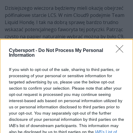
Dzisiejszego wieczora będziemy mieli okazję obejrzeć
półfinałowe starcie LCS. W nim Cloud9 podejmie Team
Liquid Hondę. I tak na dobrą sprawę bardzo trudno
wskazać potencjalnego faworyta tej potyczki. Patrząc
czysto na papier naturalnie wybrać można by było C9,
które naszpikowane jest osobistościami. Niemniej w
tym splicie rywalizacji pokazuje nam siebie z niezbyt
Cybersport -
Do Not Process My Personal
Information
przychylnej strony. Już podczas fazy zasadniczej
Chmury miały spore problemy i nie radziły sobie tak
If you wish to opt-out of the sale, sharing to third parties, or
dobrze, jak można się było spodziewać. W play-offach
processing of your personal or sensitive information for
także pokazały nam dwa swoje oblicza. Najpierw
targeted advertising by us, please use the below opt-out
fantastycznie zaprezentowały się w starciu z 100
section to confirm your selection. Please note that after your
Thieves, a następnie dostały srogi łomot od FlyQuest.
opt-out request is processed you may continue seeing
interest-based ads based on personal information utilized by
A Liquid tylko będzie czyhać na gorszą dyspozycję
us or personal information disclosed to third parties prior to
Josepha "Jojopyuna" Joona Pyuna i jego kolegów.
your opt-out. You may separately opt-out of the further
Wszak TL w fazie pucharowej LCS jak na razie pokazuje
disclosure of your personal information by third parties on the
IAB’s list of downstream participants. This information may
się bardzo stabilnie i co najważniejsze, bardzo dobrze.
also be disclosed by us to third parties on the
IAB’s List of