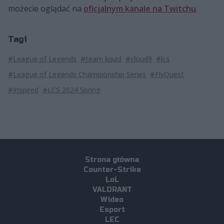
możecie oglądać na
oficjalnym kanale na Twitchu
.
Tagi
#League of Legends
#team liquid
#cloud9
#lcs
#League of Legends Championship Series
#FlyQuest
#Inspired
#LCS 2024 Spring
Strona główna
Counter-Strike
LoL
VALORANT
Wideo
Esport
LEC