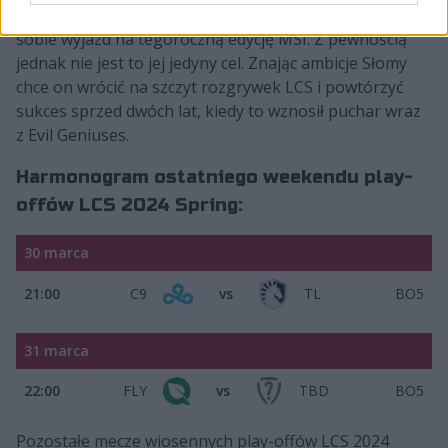
jednej gry. Dzięki temu formacja Polaka zapewniła
sobie wyjazd na tegoroczną edycję MSI. Z pewnością
jednak nie jest to jej jedyny cel. Znając ambicje Słomy
chce on wrócić na szczyt rozgrywek LCS i powtórzyć
sukces sprzed dwóch lat, kiedy to wznosił puchar wraz
z Evil Geniuses.
Harmonogram ostatniego weekendu play-
offów LCS 2024 Spring:
30 marca
21:00
C9
vs
TL
BO5
31 marca
22:00
FLY
vs
TBD
BO5
Pozostałe mecze wiosennych play-offów LCS 2024