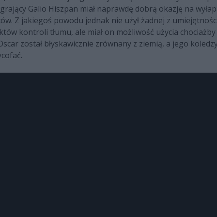
 I grający Galio Hiszpan miał naprawdę dobrą okazję na wył
w. Z jakiegoś powodu jednak nie użył żadnej z umiejętności
tów kontroli tłumu, ale miał on możliwość użycia chociażb
 Oscar został błyskawicznie zrównany z ziemią, a jego kole
ycofać.