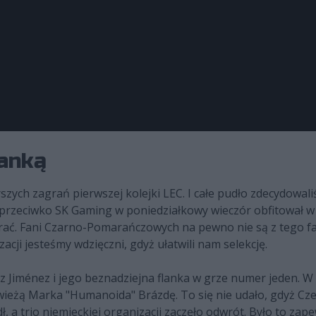
lanką
ych zagrań pierwszej kolejki LEC. I całe pudło zdecydowal
ęp przeciwko SK Gaming w poniedziałkowy wieczór obfitował w
ierać. Fani Czarno-Pomarańczowych na pewno nie są z tego f
ji jesteśmy wdzięczni, gdyż ułatwili nam selekcję.
 Jiménez i jego beznadziejna flanka w grze numer jeden. W 1
 wieżą Marka "Humanoida" Brázdę. To się nie udało, gdyż Cze
dł, a trio niemieckiej organizacji zaczęło odwrót. Było to 