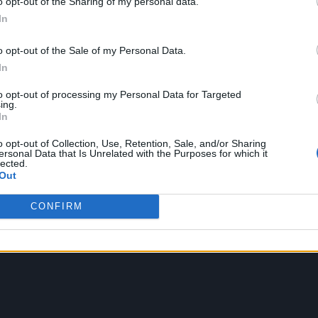
o opt-out of the Sharing of my personal data.
In
o opt-out of the Sale of my Personal Data.
In
to opt-out of processing my Personal Data for Targeted
ing.
In
o opt-out of Collection, Use, Retention, Sale, and/or Sharing
ersonal Data that Is Unrelated with the Purposes for which it
lected.
Out
CONFIRM