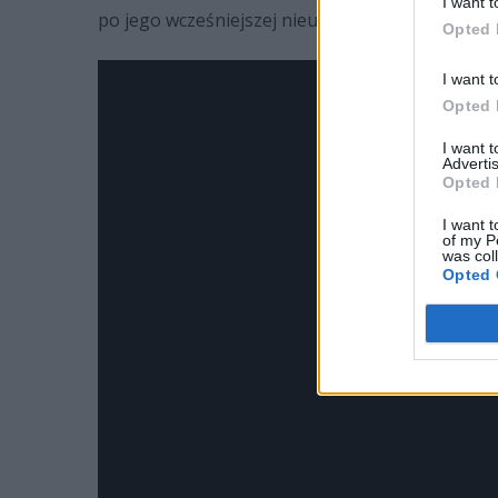
I want t
po jego wcześniejszej nieudolnej ucieczce.
Opted 
I want t
Opted 
I want 
Advertis
Opted 
I want t
of my P
was col
Opted 