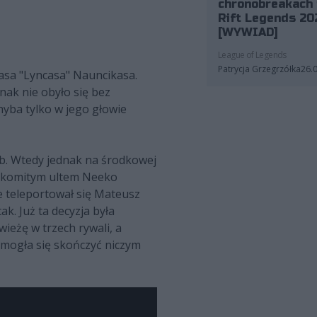
chronobreakach 
Rift Legends 20
[WYWIAD]
League of Legends
Patrycja Grzegrzółka
26.
asa "Lyncasa" Nauncikasa.
ak nie obyło się bez
hyba tylko w jego głowie
łeb. Wtedy jednak na środkowej
znakomitym ultem Neeko
ce teleportował się Mateusz
k. Już ta decyzja była
ieżę w trzech rywali, a
e mogła się skończyć niczym