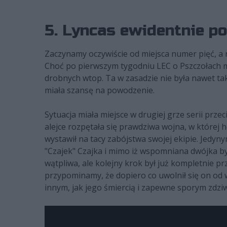
5. Lyncas ewidentnie p
Zaczynamy oczywiście od miejsca numer pięć, a
Choć po pierwszym tygodniu LEC o Pszczołach m
drobnych wtop. Ta w zasadzie nie była nawet tak
miała szansę na powodzenie.
Sytuacja miała miejsce w drugiej grze serii prz
alejce rozpętała się prawdziwa wojna, w której
wystawił na tacy zabójstwa swojej ekipie. Jedyn
"Czajek" Czajka i mimo iż wspomniana dwójka była
wątpliwa, ale kolejny krok był już kompletnie p
przypominamy, że dopiero co uwolnił się on od w
innym, jak jego śmiercią i zapewne sporym zdz