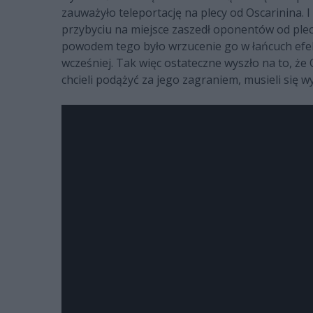
zauważyło teleportację na plecy od Oscarinina.
przybyciu na miejsce zaszedł oponentów od plecó
powodem tego było wrzucenie go w łańcuch efek
wcześniej. Tak więc ostateczne wyszło na to, że
chcieli podążyć za jego zagraniem, musieli się w