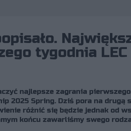
Wykorzystano zdjęcie nal
 popisało. Najwięks
zego tygodnia LEC
baczyć najlepsze zagrania pierwszeg
p 2025 Spring. Dziś pora na drugą s
ienie różnić się będzie jednak od w
amym końcu zawarliśmy swego rodza