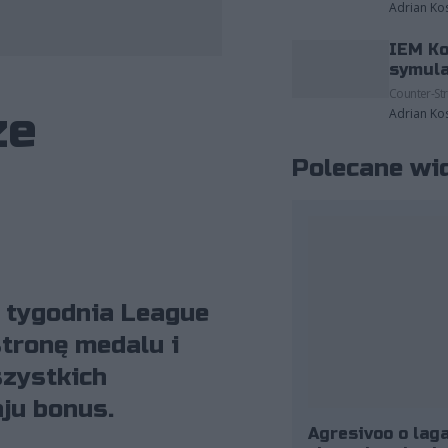
Adrian Ko
IEM Ko
eżące do: Riot Games/Wojciech Wandzel
symula
Counter-Str
ze
Adrian Ko
Polecane wi
o tygodnia League
tronę medalu i
szystkich
ju bonus.
Agresivoo o laga