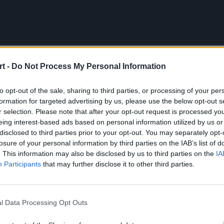
li?
t -
Do Not Process My Personal Information
cie u góry, jest niezrozumiałe, to jest to pikuś przy tym, co 
to opt-out of the sale, sharing to third parties, or processing of your per
adkę i nie mamy kompletnie pomysłu na to, jakie zamiary m
formation for targeted advertising by us, please use the below opt-out s
r selection. Please note that after your opt-out request is processed y
, że potoczyły się one inaczej, niż autor zakładał, to inna 
eing interest-based ads based on personal information utilized by us or
e pomysłu na to, co zadziało się w jego głowie, chyba nie
disclosed to third parties prior to your opt-out. You may separately opt-
losure of your personal information by third parties on the IAB’s list of
m dziesiątej minuty podczas pierwszej gry Rogue przeciwk
. This information may also be disclosed by us to third parties on the
IA
szystko szło powoli. Drużyny dopiero się rozkręcały i niewie
Participants
that may further disclose it to other third parties.
uski toplaner. Ten wyczyścił falę przeciwnych minionów i w
rrelevant" Miro Scharoll. Adam z Mega Gnarem zbliżył się do s
 się Demolki. I faktycznie, po uzyskaniu tego efektu uderz
l Data Processing Opt Outs
u stać przy jej górnej części tak, aby ewentualnie mieć gdz
pancerzenia. I cała akcja zawodnika Rogue skończyła się ty