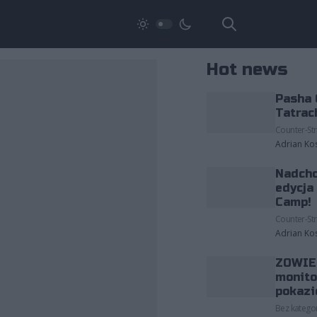
Hot news
Pasha 
Tatrac
Counter-Str
Adrian Ko
Nadcho
edycja
Camp!
Counter-Str
Adrian Ko
ZOWIE 
monito
pokazi
Bez kategor