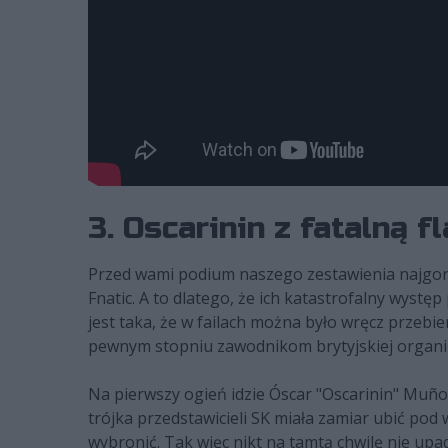
3. Oscarinin z fatalną f
Przed wami podium naszego zestawienia najgorsz
Fnatic. A to dlatego, że ich katastrofalny wyst
jest taka, że w failach można było wręcz przeb
pewnym stopniu zawodnikom brytyjskiej organizac
Na pierwszy ogień idzie Óscar "Oscarinin" Muñoz
trójka przedstawicieli SK miała zamiar ubić pod
wybronić. Tak więc nikt na tamtą chwilę nie upa