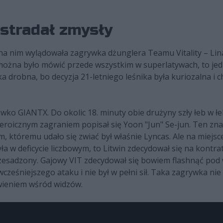
ostradał zmysły
 na nim wylądowała zagrywka dżunglera Teamu Vitality – Lin
ożna było mówić przede wszystkim w superlatywach, to jedn
a drobna, bo decyzja 21-letniego leśnika była kuriozalna i c
eciwko GIANTX. Do okolic 18. minuty obie drużyny szły łeb w 
 heroicznym zagraniem popisał się Yoon "Jun" Se-jun. Ten 
ym, któremu udało się zwiać był właśnie Lyncas. Ale na miejs
 w deficycie liczbowym, to Litwin zdecydował się na kontrata
rzesadzony. Gajowy VIT zdecydował się bowiem flashnąć pod w
cześniejszego ataku i nie był w pełni sił. Taka zagrywka ni
iwieniem wśród widzów.