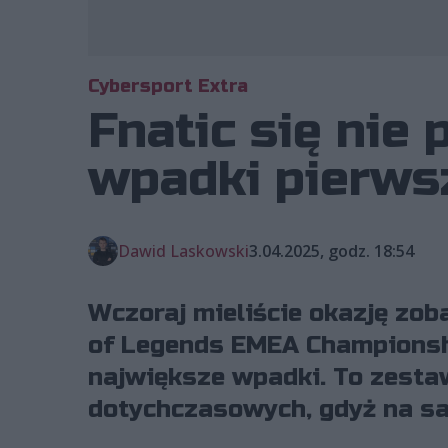
Cybersport Extra
Fnatic się nie
wpadki pierws
Dawid Laskowski
3.04.2025, godz. 18:54
Wczoraj mieliście okazję zo
of Legends EMEA Championshi
największe wpadki. To zestaw
dotychczasowych, gdyż na s