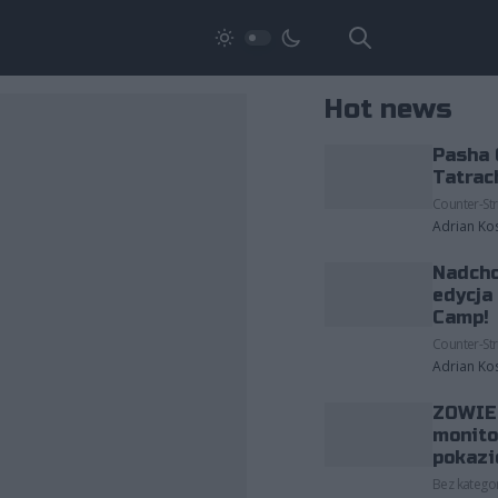
Hot news
Pasha 
Tatrac
Counter-Str
Adrian Ko
Nadcho
edycja
Camp!
Counter-Str
Adrian Ko
ZOWIE 
monito
pokazi
Bez kategor