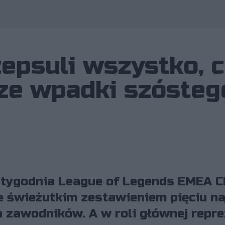
Wykorzystano zdjęcie 
zepsuli wszystko, c
sze wpadki szósteg
 tygodnia League of Legends EMEA C
 świeżutkim zestawieniem pięciu na
zawodników. A w roli głównej repre