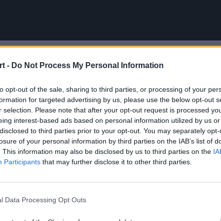
cenił swoje możliwości
t -
Do Not Process My Personal Information
 zapowiadany wcześniej zawodnik Fnatic. Nie będzie to nato
to opt-out of the sale, sharing to third parties, or processing of your per
jdziemy). Niemniej harce Marka "Humanoida" Brázdy nie m
formation for targeted advertising by us, please use the below opt-out s
 nie lada zlekceważenia rywali. Podobna sytuacja do tej opi
r selection. Please note that after your opt-out request is processed y
eing interest-based ads based on personal information utilized by us or
disclosed to third parties prior to your opt-out. You may separately opt-
losure of your personal information by third parties on the IAB’s list of
agrania nie są chyba do końca przemyślane. Bo inaczej tego
. This information may also be disclosed by us to third parties on the
IA
aner Fnatic został zaatakowany przez dwójkę oponentów. Z
Participants
that may further disclose it to other third parties.
twierdził, że zabawi się jeszcze z odchodzącymi od niego ry
koczy w Kamila "Kamiloo" Haudegonda. Środkowy brytyjskiej
e skarcony. Przerzut ultem Azira, wbicie w powstałą ścianę E
l Data Processing Opt Outs