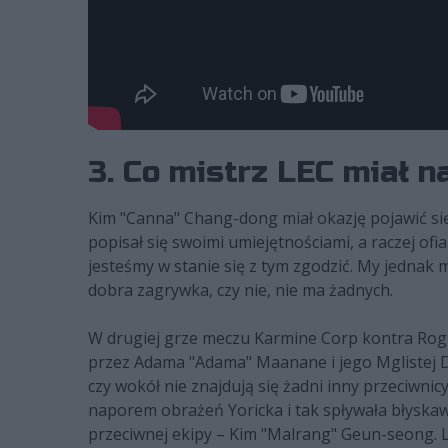
3. Co mistrz LEC miał n
Kim "Canna" Chang-dong miał okazję pojawić s
popisał się swoimi umiejętnościami, a raczej ofia
jesteśmy w stanie się z tym zgodzić. My jednak 
dobra zagrywka, czy nie, nie ma żadnych.
W drugiej grze meczu Karmine Corp kontra Rogue
przez Adama "Adama" Maanane i jego Mglistej Dz
czy wokół nie znajdują się żadni inny przeciwnic
naporem obrażeń Yoricka i tak spływała błyskawi
przeciwnej ekipy – Kim "Malrang" Geun-seong. 