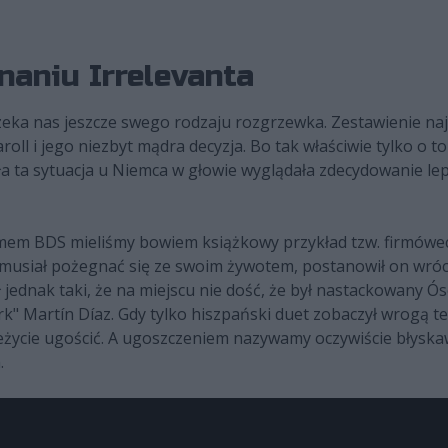
aniu Irrelevanta
 czeka nas jeszcze swego rodzaju rozgrzewka. Zestawienie n
oll i jego niezbyt mądra decyzja. Bo tak właściwie tylko o to
 ta sytuacja u Niemca w głowie wyglądała zdecydowanie lepi
eamem BDS mieliśmy bowiem książkowy przykład tzw. firmówec
 musiał pożegnać się ze swoim żywotem, postanowił on wróc
był jednak taki, że na miejscu nie dość, że był nastackowany 
ork" Martín Díaz. Gdy tylko hiszpański duet zobaczył wrogą te
eżycie ugościć. A ugoszczeniem nazywamy oczywiście błyska
.