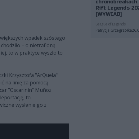
chronobreakach 
Rift Legends 20
[WYWIAD]
League of Legends
Patrycja Grzegrzółka
26.
ajwiększych wpadek szóstego
 chodziło – o nietrafioną
ej, to w praktyce wyszło to
zki Krzysztofa "ArQuela"
ić na linię za pomocą
Óscar "Oscarinin" Muñoz
leportację, to
wiczne wysłanie go z