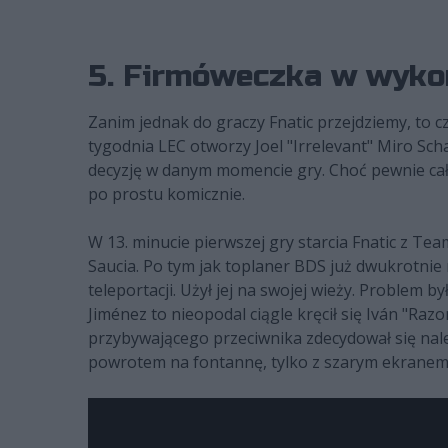
5. Firmóweczka w wykon
Zanim jednak do graczy Fnatic przejdziemy, to
tygodnia LEC otworzy Joel "Irrelevant" Miro Schar
decyzję w danym momencie gry. Choć pewnie cała
po prostu komicznie.
W 13. minucie pierwszej gry starcia Fnatic z T
Saucia. Po tym jak toplaner BDS już dwukrotnie
teleportacji. Użył jej na swojej wieży. Problem 
Jiménez to nieopodal ciągle kręcił się Iván "Raz
przybywającego przeciwnika zdecydował się nal
powrotem na fontannę, tylko z szarym ekranem