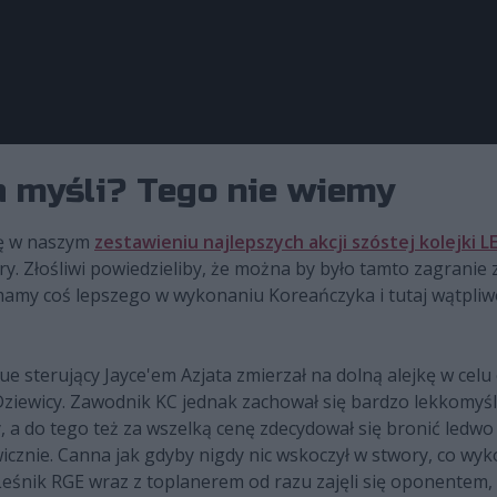
a myśli? Tego nie wiemy
ię w naszym
zestawieniu najlepszych akcji szóstej kolejki L
ry. Złośliwi powiedzieliby, że można by było tamto zagranie z
mamy coś lepszego w wykonaniu Koreańczyka i tutaj wątpliwoś
 sterujący Jayce'em Azjata zmierzał na dolną alejkę w celu
iewicy. Zawodnik KC jednak zachował się bardzo lekkomyśln
y, a do tego też za wszelką cenę zdecydował się bronić ledwo
cznie. Canna jak gdyby nigdy nic wskoczył w stwory, co wyk
Leśnik RGE wraz z toplanerem od razu zajęli się oponentem