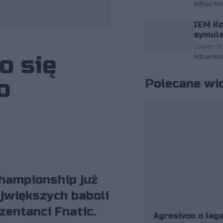
Adrian Ko
IEM Ko
należące do: Riot Games/Michał Konkol
symula
Counter-Str
o się
Adrian Ko
o
Polecane wi
hampionship już
jwiększych baboli
zentanci Fnatic.
Agresivoo o laga