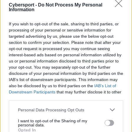
Cybersport -
Do Not Process My Personal
Na chwilę odchodzimy od starcia G2 Esports vs
Information
Movistar KOI (ale spokojnie, to jeszcze nie wszystko z
tego meczu). Teraz pora zaglądnąć do ostatniej bitwy
If you wish to opt-out of the sale, sharing to third parties, or
minionej kolejki play-offów LEC, w której Fnatic
processing of your personal or sensitive information for
zmierzyło się z GIANTX. Wielu myślało, że będzie to
targeted advertising by us, please use the below opt-out
równe spotkanie, które może nawet doczekać się piątej
section to confirm your selection. Please note that after your
gry. No cóż, każdy, kto tak uważał, był w sporym
opt-out request is processed you may continue seeing
błędzie. Głównie za sprawą naprawdę przeciętnej
interest-based ads based on personal information utilized by
us or personal information disclosed to third parties prior to
dyspozycji GX.
your opt-out. You may separately opt-out of the further
disclosure of your personal information by third parties on the
Jak możecie zatem się spodziewać, graczy GIANTX
IAB’s list of downstream participants. This information may
chwalić w tym wypadku nie będziemy. Ale Czarno-
also be disclosed by us to third parties on the
IAB’s List of
Pomarańczowych już jak najbardziej, bo oni akurat
Downstream Participants
that may further disclose it to other
zaprezentowali się bardzo solidnie. Nasze serce skradła
third parties.
natomiast akcja Mihaela "Mikyxa" Mehle z drugiej gry
serii. W potyczce tej Słoweniec zdecydował się na wybór
Personal Data Processing Opt Outs
Pyke'a i wybitnie wykorzystał zasoby tego herosa.
I want to opt-out of the Sharing of my
Idealnym przykładem była sytuacja z 25. minuty
personal data.
Opted In
pojedynku, w której doszło do walki drużynowej.