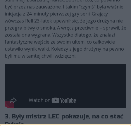
być przez nas zauważone. I takim "czymś" była właśnie
inicjacja z 24. minuty pierwszej gry serii. Grający
wówczas Rell 23-latek upewnił się, że jego drużyna nie
przegra bitwy o smoka. A wręcz przeciwnie – sprawił, że
została ona wygrana. Wszystko dlatego, że znalazł
fantastyczne wejście ze swoim ultem, co całkowicie
ustawiło wynik walki. Koledzy z jego drużyny na pewno
byli mu w tamtej chwili wdzięczni.
3. Były mistrz LEC pokazuje, na co stać
Pyke'a