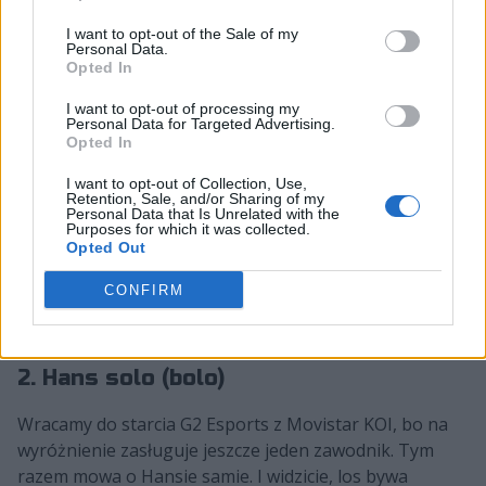
Wspierający FNC genialnie przedłużył swojego dasha,
I want to opt-out of the Sale of my
korzystając z ulta oraz Błysku. W ten sposób
Personal Data.
Opted In
nominalnie krótki skok stał się sporym susem, co
pozwoliło ogłuszyć aż dwójkę wrogów. A to też
I want to opt-out of processing my
ostatecznie przełożyło się na dwie eliminacje na jego
Personal Data for Targeted Advertising.
Opted In
konto.
I want to opt-out of Collection, Use,
Retention, Sale, and/or Sharing of my
Personal Data that Is Unrelated with the
Purposes for which it was collected.
Opted Out
CONFIRM
2. Hans solo (bolo)
Wracamy do starcia G2 Esports z Movistar KOI, bo na
wyróżnienie zasługuje jeszcze jeden zawodnik. Tym
razem mowa o Hansie samie. I widzicie, los bywa