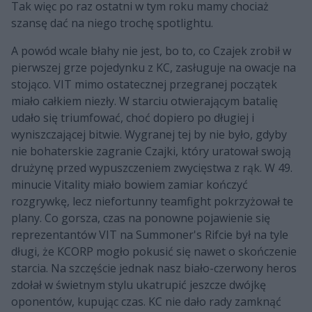
Tak więc po raz ostatni w tym roku mamy chociaż
szansę dać na niego trochę spotlightu.
A powód wcale błahy nie jest, bo to, co Czajek zrobił w
pierwszej grze pojedynku z KC, zasługuje na owacje na
stojąco. VIT mimo ostatecznej przegranej początek
miało całkiem niezły. W starciu otwierającym batalię
udało się triumfować, choć dopiero po długiej i
wyniszczającej bitwie. Wygranej tej by nie było, gdyby
nie bohaterskie zagranie Czajki, który uratował swoją
drużynę przed wypuszczeniem zwycięstwa z rąk. W 49.
minucie Vitality miało bowiem zamiar kończyć
rozgrywkę, lecz niefortunny teamfight pokrzyżował te
plany. Co gorsza, czas na ponowne pojawienie się
reprezentantów VIT na Summoner's Rifcie był na tyle
długi, że KCORP mogło pokusić się nawet o skończenie
starcia. Na szczęście jednak nasz biało-czerwony heros
zdołał w świetnym stylu ukatrupić jeszcze dwójkę
oponentów, kupując czas. KC nie dało rady zamknąć