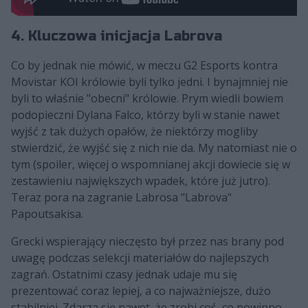
4. Kluczowa inicjacja Labrova
Co by jednak nie mówić, w meczu G2 Esports kontra
Movistar KOI królowie byli tylko jedni. I bynajmniej nie
byli to właśnie "obecni" królowie. Prym wiedli bowiem
podopieczni Dylana Falco, którzy byli w stanie nawet
wyjść z tak dużych opałów, że niektórzy mogliby
stwierdzić, że wyjść się z nich nie da. My natomiast nie o
tym (spoiler, więcej o wspomnianej akcji dowiecie się w
zestawieniu największych wpadek, które już jutro).
Teraz pora na zagranie Labrosa "Labrova"
Papoutsakisa.
Grecki wspierający nieczęsto był przez nas brany pod
uwagę podczas selekcji materiałów do najlepszych
zagrań. Ostatnimi czasy jednak udaje mu się
prezentować coraz lepiej, a co najważniejsze, dużo
stabilniej. Zdarza się nawet, że zrobi coś, co powinno