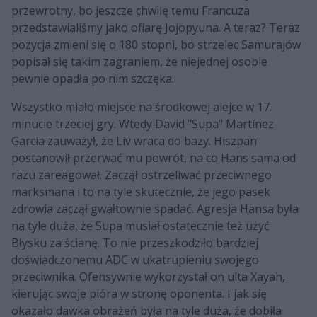
przewrotny, bo jeszcze chwilę temu Francuza
przedstawialiśmy jako ofiarę Jojopyuna. A teraz? Teraz
pozycja zmieni się o 180 stopni, bo strzelec Samurajów
popisał się takim zagraniem, że niejednej osobie
pewnie opadła po nim szczęka.
Wszystko miało miejsce na środkowej alejce w 17.
minucie trzeciej gry. Wtedy David "Supa" Martínez
García zauważył, że Liv wraca do bazy. Hiszpan
postanowił przerwać mu powrót, na co Hans sama od
razu zareagował. Zaczął ostrzeliwać przeciwnego
marksmana i to na tyle skutecznie, że jego pasek
zdrowia zaczął gwałtownie spadać. Agresja Hansa była
na tyle duża, że Supa musiał ostatecznie też użyć
Błysku za ścianę. To nie przeszkodziło bardziej
doświadczonemu ADC w ukatrupieniu swojego
przeciwnika. Ofensywnie wykorzystał on ulta Xayah,
kierując swoje pióra w stronę oponenta. I jak się
okazało dawka obrażeń była na tyle duża, że dobiła