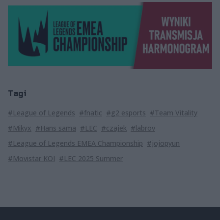
Tagi
#League of Legends
#fnatic
#g2 esports
#Team Vitality
#Mikyx
#Hans sama
#LEC
#czajek
#labrov
#League of Legends EMEA Championship
#jojopyun
#Movistar KOI
#LEC 2025 Summer