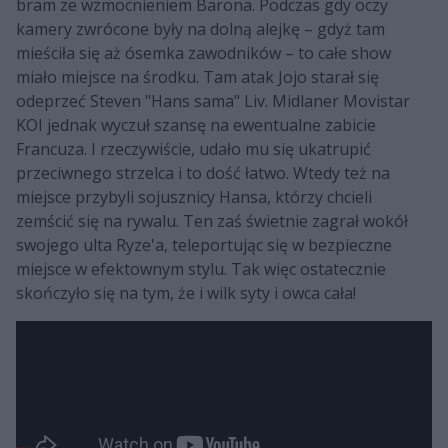
bram ze wzmocnieniem Barona. Podczas gdy oczy
kamery zwrócone były na dolną alejkę – gdyż tam
mieściła się aż ósemka zawodników – to całe show
miało miejsce na środku. Tam atak Jojo starał się
odeprzeć Steven "Hans sama" Liv. Midlaner Movistar
KOI jednak wyczuł szansę na ewentualne zabicie
Francuza. I rzeczywiście, udało mu się ukatrupić
przeciwnego strzelca i to dość łatwo. Wtedy też na
miejsce przybyli sojusznicy Hansa, którzy chcieli
zemścić się na rywalu. Ten zaś świetnie zagrał wokół
swojego ulta Ryze'a, teleportując się w bezpieczne
miejsce w efektownym stylu. Tak więc ostatecznie
skończyło się na tym, że i wilk syty i owca cała!