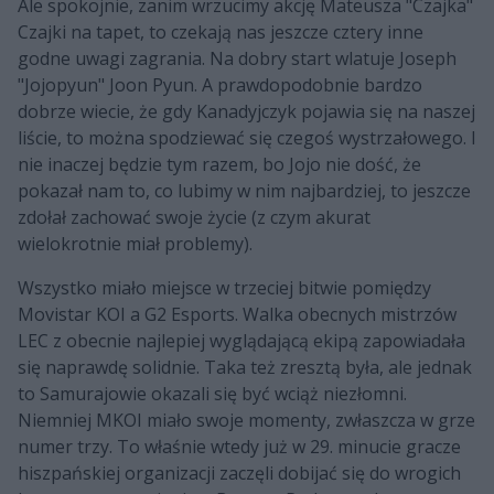
Ale spokojnie, zanim wrzucimy akcję Mateusza "Czajka"
Czajki na tapet, to czekają nas jeszcze cztery inne
godne uwagi zagrania. Na dobry start wlatuje Joseph
"Jojopyun" Joon Pyun. A prawdopodobnie bardzo
dobrze wiecie, że gdy Kanadyjczyk pojawia się na naszej
liście, to można spodziewać się czegoś wystrzałowego. I
nie inaczej będzie tym razem, bo Jojo nie dość, że
pokazał nam to, co lubimy w nim najbardziej, to jeszcze
zdołał zachować swoje życie (z czym akurat
wielokrotnie miał problemy).
Wszystko miało miejsce w trzeciej bitwie pomiędzy
Movistar KOI a G2 Esports. Walka obecnych mistrzów
LEC z obecnie najlepiej wyglądającą ekipą zapowiadała
się naprawdę solidnie. Taka też zresztą była, ale jednak
to Samurajowie okazali się być wciąż niezłomni.
Niemniej MKOI miało swoje momenty, zwłaszcza w grze
numer trzy. To właśnie wtedy już w 29. minucie gracze
hiszpańskiej organizacji zaczęli dobijać się do wrogich