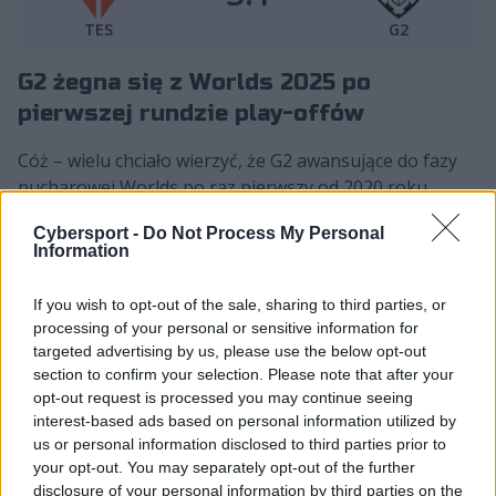
TES
G2
G2 żegna się z Worlds 2025 po
pierwszej rundzie play-offów
Cóż – wielu chciało wierzyć, że G2 awansujące do fazy
pucharowej Worlds po raz pierwszy od 2020 roku
ponownie pokaże, że z Europą znów trzeba się liczyć.
Cybersport -
Do Not Process My Personal
Samuraje do tej pory nigdy wszak nie pożegnali się z
Information
tym etapem wcześniej niż w półfinale. Tym razem
jednak zabrakło cudów i magii. Rasmus "Caps" Winther
If you wish to opt-out of the sale, sharing to third parties, or
i spółka zdołali urwać TES zaledwie jeden punkt w grze
processing of your personal or sensitive information for
numer dwa, po tym, jak na samym starcie to Yu
targeted advertising by us, please use the below opt-out
"JackeyLove" Wen-Bo i jego kompani nie zostawili na
section to confirm your selection. Please note that after your
mistrzach LEC suchej nitki. Trzeba jednak przyznać, że
opt-out request is processed you may continue seeing
interest-based ads based on personal information utilized by
była to wygrana całkiem przekonująca i dawała ona
us or personal information disclosed to third parties prior to
nadzieje na wyrównaną serię. Ale ta nie nadeszła. Ani w
your opt-out. You may separately opt-out of the further
trzeciej, ani w czwartej grze reprezentanci LoL Pro
disclosure of your personal information by third parties on the