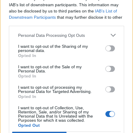
League nie pozwolili swoim rywalom dojść do słowa
IAB’s list of downstream participants. This information may
oprócz pojedynczych zabójstw i obiektów neutralnych
also be disclosed by us to third parties on the
IAB’s List of
we wczesnych etapach gry. Tym samym to właśnie oni
Downstream Participants
that may further disclose it to other
zawalczą o miejsce w finale ze zwycięzcą jutrzejszego,
third parties.
ostatniego już ćwierćfinału.
Personal Data Processing Opt Outs
BO5
I want to opt-out of the Sharing of my
vs
personal data.
Opted In
08:00
T1
AL
I want to opt-out of the Sale of my
Personal Data.
"LPL slayers" kontra... ekipa z LPL-a
Opted In
I want to opt-out of processing my
Przeciwnikiem Top Esports będzie zatem albo T1, albo
Personal Data for Targeted Advertising.
Anyone's Legend. I trudno stwierdzić, za którą ze stron
Opted In
przemawiają solidniejsze argumenty. Wieloletni plot
I want to opt-out of Collection, Use,
armor zdecydowanie jest po stronie Lee "Fakera" Sang-
Retention, Sale, and/or Sharing of my
Personal Data that Is Unrelated with the
hyeoka i jego świty. Pięciokrotny mistrz świata
Purposes for which it was collected.
niezależnie od składu, który go otaczał, nigdy nie
Opted Out
odpadł z Worldsów wcześniej niż w półfinale (i w