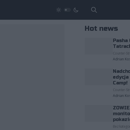
Hot news
Pasha 
Tatrac
Counter-Str
Adrian Ko
Nadcho
edycja
Camp!
Counter-Str
Adrian Ko
ZOWIE 
monito
pokazi
Bez kategor