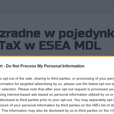
ezradne w pojedynk
TaX w ESEA MDL
t -
Do Not Process My Personal Information
o Boars w ESEA Mountain Dew Leag
to opt-out of the sale, sharing to third parties, or processing of your per
formation for targeted advertising by us, please use the below opt-out s
ach jednej z naszych trzech rodzimy
r selection. Please note that after your opt-out request is processed y
eing interest-based ads based on personal information utilized by us or
disclosed to third parties prior to your opt-out. You may separately opt-
losure of your personal information by third parties on the IAB’s list of
. This information may also be disclosed by us to third parties on the
IA
ountain Dew League nie wywołały zbytniego optymizmu w