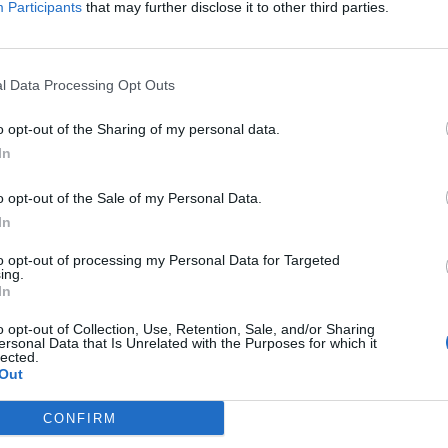
Participants
that may further disclose it to other third parties.
ozgrywkach. Niestety, wraz z kolejnym meczem niewiele zmie
silniejsze okazało się ALTERNATE aTTaX.
l Data Processing Opt Outs
6 : 16
ALTERNAT
o opt-out of the Sharing of my personal data.
In
(ESEA Mountain Dew League – 7. tydzień)
o opt-out of the Sale of my Personal Data.
4
11
16
In
Train
2
5
to opt-out of processing my Personal Data for Targeted
ing.
In
 niczego dobrego kibicom polskiej formacji. Zawodnicy zn
o opt-out of Collection, Use, Retention, Sale, and/or Sharing
wego oczka ponownie wypuścić z rąk wygraną. Wreszcie spr
ersonal Data that Is Unrelated with the Purposes for which it
ydawać się mogło, że dla Izako Boars będzie to sygnał do at
lected.
Out
RNATE Mateusz "mantuu" Wilczewski, który wyeliminował 
znymi, a przegrywane seryjnie rundy nie pomagały w wyjściu
CONFIRM