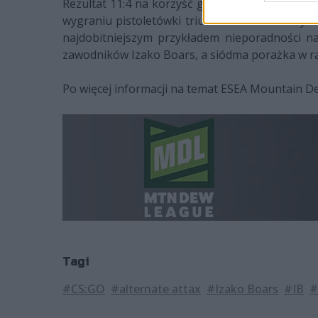
Rezultat 11:4 na korzyść graczy zza naszej zac
wygraniu pistoletówki triumf ALTERNATE wydawa
najdobitniejszym przykładem nieporadności n
zawodników Izako Boars, a siódma porażka w r
Po więcej informacji na temat ESEA Mountain De
Tagi
#CS:GO
#alternate attax
#Izako Boars
#IB
#