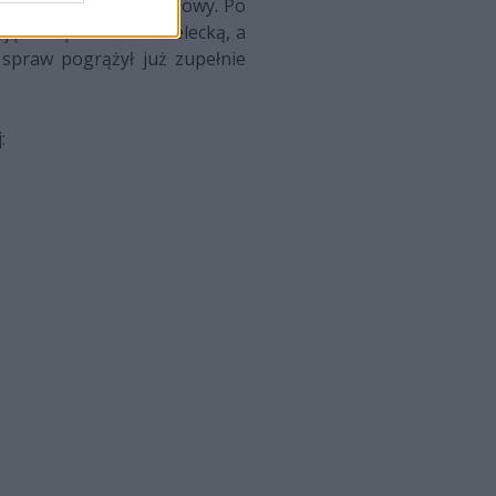
ed startem drugiej połowy. Po
yjątkową niemoc strzelecką, a
spraw pogrążył już zupełnie
: