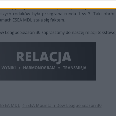
hodniej granicy, stawiał ich w bardzo dobrym położeniu prz
ł się już tylko formalnością. Polacy dalej prezentowali w
aszych rodaków była przegrana runda 1 vs 3. Taki obrót 
amach ESEA MDL stała się faktem.
w League Season 30 zapraszamy do naszej relacji tekstowej
ESEA MDL
#ESEA Mountain Dew League Season 30