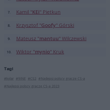
Kamil "
KEi
" Pietkun
7.
Krzysztof "
Goofy
" Górski
8.
Mateusz "
mantuu
" Wilczewski
9.
Wiktor "
mynio
" Kruk
10.
Tagi
#kylar
#9INE
#CS2
#Najlepsi polscy gracze CS-a
#Najlepsi polscy gracze CS-a 2023