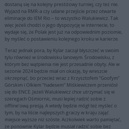
dostaną się na kolejny prestiżowy turniej, czy też nie.
Wyjazd na RMR-a czy udane przejście przez otwarte
eliminacje do IEM Rio – to wszystko Walukiewicz. Tak
więc jeżeli chodzi o jego dyspozycję w internecie, to
wydaje się, że Polak jest już na odpowiednim poziomie,
by myśleć o postawieniu kolejnego kroku w karierze.
Teraz jednak pora, by Kylar zaczął błyszczeć w swoim
tylu również w środowisku lanowym. Środowisku, z
którym bez wątpienia nie jest przesadnie obyty. Ale w
sezonie 2024 będzie miał on okazję, by wreszcie
okrzepnąć, bo przecież wraz z Krzysztofem "Goofym"
Górskim i Olkiem "hadesem" Miśkiewiczem przeniósł
się do ENCE. Jeżeli Walukiewicz chce utrzymać się w
szeregach Ośmiornic, musi lepiej radzić sobie z
offline'ową presją. A wtedy będzie mógł też myśleć o
tym, by na liście najlepszych graczy w kraju zająć
miejsce wyższe niż szóste. Aczkolwiek warto pamiętać,
że ponownie Kylar będzie musiał radzić sobie bez