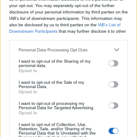
sukcesy i występy na prestiżowych lanach. Intel
your opt-out. You may separately opt-out of the further
Extreme Masters w Rio de Janeiro i Kolonii. 18. sezon
disclosure of your personal information by third parties on the
ESL Pro League na Malcie. A do tego Gamers8 w
IAB’s list of downstream participants. This information may
dalekiej Arabii Saudyjskiej. Walukiewicz najeździł się po
also be disclosed by us to third parties on the
IAB’s List of
świecie tak, jak nigdy dotąd. A pod koniec roku otarł się
Downstream Participants
that may further disclose it to other
third parties.
wraz ze swoimi ówczesnymi partnerami z 9INE o to, by
dostać się na YaLLa Compass 2024 w Abu Zabi. Ale
Personal Data Processing Opt Outs
wtedy lepsze w finale YaLLa Compass 2024 okazało się
BIG Mateusza "mantuu" Wilczewskiego.
I want to opt-out of the Sharing of my
personal data.
Opted In
Te wszystkie rzeczy nie miałyby może aż tak dużego
znaczenia, gdyby nie fakt, że wkład Kylara w nie był nie
I want to opt-out of the Sale of my
Personal Data.
do pominięcia. Chociaż ten zaliczył naprawdę bolesne
Opted In
zderzenie z lanową rzeczywistością. Zarówno IEM Rio,
jak i mistrzostwa świata w Paryżu kładą się bowiem
I want to opt-out of processing my
Personal Data for Targeted Advertising.
cieniem na dyspozycję 24-latka. Potem na IEM Cologne
Opted In
i ESL Pro League było już zdecydowanie lepiej, ale
następnie Gamers8 znowu okazało się
I want to opt-out of Collection, Use,
Retention, Sale, and/or Sharing of my
rozczarowaniem. O wiele lepiej Polak radził sobie w
Personal Data that Is Unrelated with the