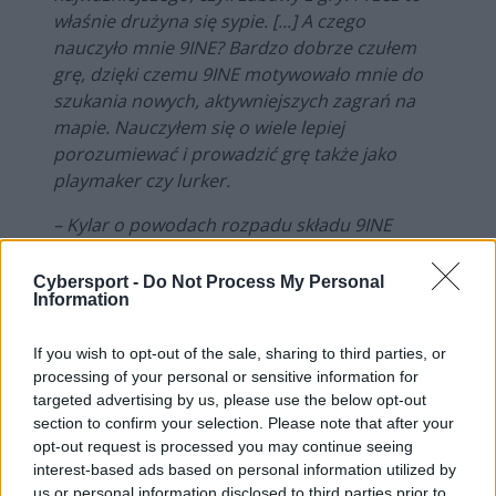
właśnie drużyna się sypie. [...] A czego
nauczyło mnie 9INE? Bardzo dobrze czułem
grę, dzięki czemu 9INE motywowało mnie do
szukania nowych, aktywniejszych zagrań na
mapie. Nauczyłem się o wiele lepiej
porozumiewać i prowadzić grę także jako
playmaker czy lurker.
– Kylar o powodach rozpadu składu 9INE
[
LINK
]
Cybersport -
Do Not Process My Personal
KEi najmocniejszy obok hadesa
Information
Bez wątpienia można powiedzieć, że Kylar ma za sobą
If you wish to opt-out of the sale, sharing to third parties, or
najlepszy drużynowo rok. Już sam awans na
BLAST.tv
processing of your personal or sensitive information for
Paris Major 2023
był przecież sporym osiągnięciem. A
targeted advertising by us, please use the below opt-out
przecież 9INE sięgnęło po niego z przytupem,
section to confirm your selection. Please note that after your
opt-out request is processed you may continue seeing
pokonując podczas Regional Major Ranking G2
interest-based ads based on personal information utilized by
Esports, Team Vitality oraz BIG. Do tego były też inne
us or personal information disclosed to third parties prior to