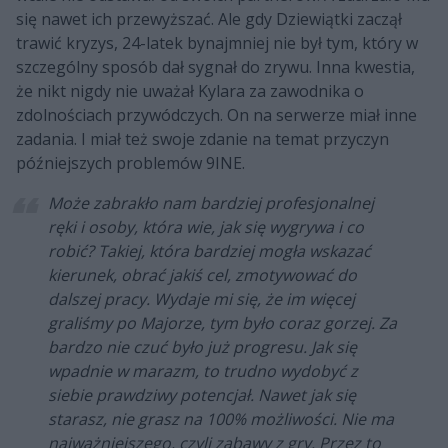
się nawet ich przewyższać. Ale gdy Dziewiątki zaczął
trawić kryzys, 24-latek bynajmniej nie był tym, który w
szczególny sposób dał sygnał do zrywu. Inna kwestia,
że nikt nigdy nie uważał Kylara za zawodnika o
zdolnościach przywódczych. On na serwerze miał inne
zadania. I miał też swoje zdanie na temat przyczyn
późniejszych problemów 9INE.
Może zabrakło nam bardziej profesjonalnej
ręki i osoby, która wie, jak się wygrywa i co
robić? Takiej, która bardziej mogła wskazać
kierunek, obrać jakiś cel, zmotywować do
dalszej pracy. Wydaje mi się, że im więcej
graliśmy po Majorze, tym było coraz gorzej. Za
bardzo nie czuć było już progresu. Jak się
wpadnie w marazm, to trudno wydobyć z
siebie prawdziwy potencjał. Nawet jak się
starasz, nie grasz na 100% możliwości. Nie ma
najważniejszego, czyli zabawy z gry. Przez to