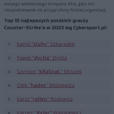
swojego wieloletniego kompana, KEia, gdyż ten
niespodziewanie nie przyjął oferty fińskiej organizacji.
Top 10 najlepszych polskich graczy
Counter-Strike'a w 2023 wg Cybersport.pl:
Kamil "
siuhy
" Szkaradek
1.
Paweł "
dycha
" Dycha
2.
Szymon "
kRaSnaL
" Mrozek
3.
Olek "
hades
" Miśkiewicz
4.
Karol "
rallen
" Rodowicz
5.
Kacper "
Kylar
" Walukiewicz
6.