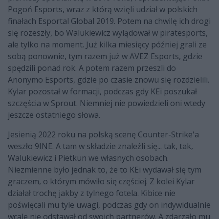
Pogoń Esports, wraz z którą wzięli udział w polskich
finałach Esportal Global 2019. Potem na chwilę ich drogi
się rozeszły, bo Walukiewicz wylądował w piratesports,
ale tylko na moment. Już kilka miesięcy później grali ze
sobą ponownie, tym razem już w AVEZ Esports, gdzie
spędzili ponad rok. A potem razem przeszli do
Anonymo Esports, gdzie po czasie znowu się rozdzielili.
Kylar pozostał w formacji, podczas gdy KEi poszukał
szczęścia w Sprout. Niemniej nie powiedzieli oni wtedy
jeszcze ostatniego słowa.
Jesienią 2022 roku na polską scenę Counter-Strike'a
weszło 9INE. A tam w składzie znaleźli się... tak, tak,
Walukiewicz i Pietkun we własnych osobach.
Niezmienne było jednak to, że to KEi wydawał się tym
graczem, o którym mówiło się częściej. Z kolei Kylar
działał trochę jakby z tylnego fotela. Kibice nie
poświęcali mu tyle uwagi, podczas gdy on indywidualnie
wcale nie odstawał od swoich partnerów. A zdarzało mu